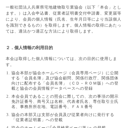
一般社団法人兵庫県宅地建物取引業協会（以下「本会」とし
ます。）は入会申込書、従業者証明書交付申請書、変更届等
により、会員の個人情報（氏名、生年月日等により当該個人
を識別できるもの）を取得します。個人情報の取得にあたっ
ては、適法かつ適正な方法により取得します。
２．個人情報の利用目的
本会は取得した個人情報については、次の目的に使用しま
す。
協会本部が協会ホームページ（会員専用ページ）に公開
する「会員名簿」及び協会顧問、関係行政庁、関係団体
向けに配布する「会員名簿」（ＣＤ－ＲＯＭ版）への登
載と協会の会員情報データベースへの登録
本会会員であることの照会に際しての、次の事項の開示
免許証番号、商号又は名称、代表者氏名、専任取引士氏
名、事務所所在地、電話番号、ＦＡＸ番号
協会の本部又は支部が会員及び従業者向けに発行する
「従業者証明書」への登載
協会のホームページ｢会員検索ページ等｣への登載