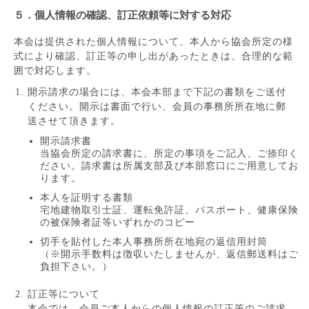
５．個人情報の確認、訂正依頼等に対する対応
本会は提供された個人情報について、本人から協会所定の様
式により確認、訂正等の申し出があったときは、合理的な範
囲で対応します。
開示請求の場合には、本会本部まで下記の書類をご送付
ください。開示は書面で行い、会員の事務所所在地に郵
送させて頂きます。
開示請求書
当協会所定の請求書に、所定の事項をご記入、ご捺印く
ださい。請求書は所属支部及び本部窓口にご用意してお
ります。
本人を証明する書類
宅地建物取引士証、運転免許証、パスポート、健康保険
の被保険者証等いずれかのコピー
切手を貼付した本人事務所所在地宛の返信用封筒
（※開示手数料は徴収いたしませんが、返信郵送料はご
負担下さい。）
訂正等について
本会では、会員ご本人からの個人情報の訂正等のご請求