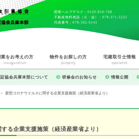
開業ヘルプデスク：0120-810-768
不動産無料相談（火・金）：078-371-5222
代表番号：078-382-0141
開業をお考えの方
物件をお探しの方
宅建取引士情報
inauguration
property
specialist
保証協会兵庫本部について
研修会のお知らせ
情報公開
新型コロナウイルスに関する企業支援施策（経済産業省より）
>
関する企業支援施策（経済産業省より）