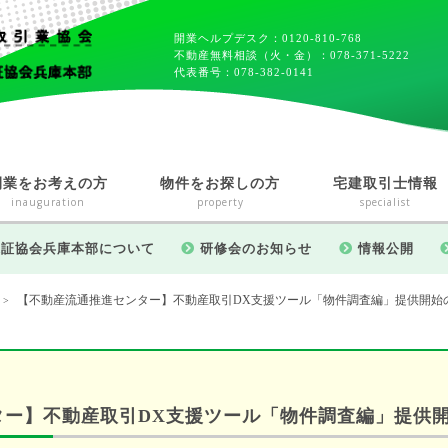
開業ヘルプデスク：0120-810-768
不動産無料相談（火・金）：078-371-5222
代表番号：078-382-0141
開業をお考えの方
物件をお探しの方
宅建取引士情報
inauguration
property
specialist
保証協会兵庫本部について
研修会のお知らせ
情報公開
【不動産流通推進センター】不動産取引DX支援ツール「物件調査編」提供開始
>
ター】不動産取引DX支援ツール「物件調査編」提供