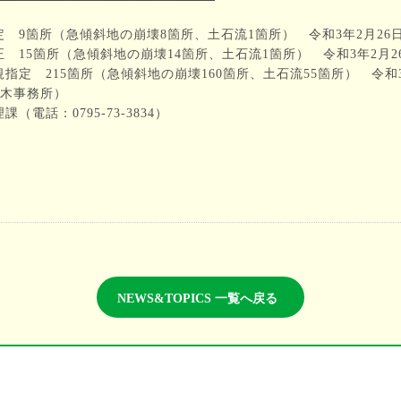
 9箇所（急傾斜地の崩壊8箇所、土石流1箇所） 令和3年2月26日
15箇所（急傾斜地の崩壊14箇所、土石流1箇所） 令和3年2月26
定 215箇所（急傾斜地の崩壊160箇所、土石流55箇所） 令和3
土木事務所）
電話：0795-73-3834）
NEWS&TOPICS 一覧へ戻る