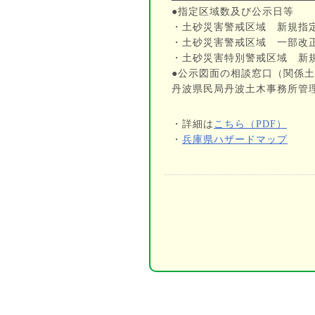
●指定区域数及び公示日等
・土砂災害警戒区域 新規指定
・土砂災害警戒区域 一部改正 
・土砂災害特別警戒区域 新規指
●公示図面の相談窓口（関係
丹波県民局丹波土木事務所管理課（
・詳細は
こちら（PDF）
・
兵庫県ハザードマップ