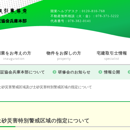
開業ヘルプデスク：0120-810-768
不動産無料相談（火・金）：078-371-5222
代表番号：078-382-0141
開業をお考えの方
物件をお探しの方
宅建取引士情報
inauguration
property
specialist
保証協会兵庫本部について
研修会のお知らせ
情報公開
土砂災害警戒区域及び土砂災害特別警戒区域の指定について
土砂災害特別警戒区域の指定について